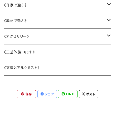
かニャんざわ豆皿
《作家で選ぶ》
LittleFlower
大西雄三郎
《素材で選ぶ》
水引アクセサリー
織田恵美
陶磁器
《アクセサリー》
KANAZAWAシリーズ
河村澄香
ガラス
リング
《工芸体験・キット》
BOTANIC ISHIKAWA -ボタニックイシカワ-
川崎知美
漆
ピアス・イヤリング
《文豪とアルケミスト》
恐竜シリーズ
杉原万理江
水引
ヘアアクセサリー
保存
シェア
LINE
ポスト
電車シリーズ
山近一憲
刺繍
ブローチ
塩谷由佳乃
帯留