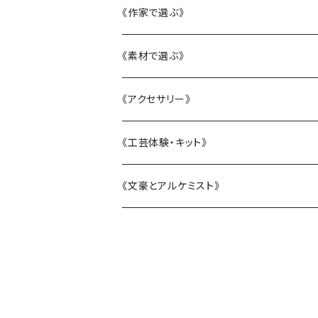
かニャんざわ豆皿
《作家で選ぶ》
LittleFlower
大西雄三郎
《素材で選ぶ》
水引アクセサリー
織田恵美
陶磁器
《アクセサリー》
KANAZAWAシリーズ
河村澄香
ガラス
リング
《工芸体験・キット》
BOTANIC ISHIKAWA -ボタニックイシカワ
川崎知美
漆
ピアス・イヤリング
《文豪とアルケミスト》
恐竜シリーズ
杉原万理江
水引
ヘアアクセサリー
電車シリーズ
山近一憲
刺繍
ブローチ
塩谷由佳乃
帯留