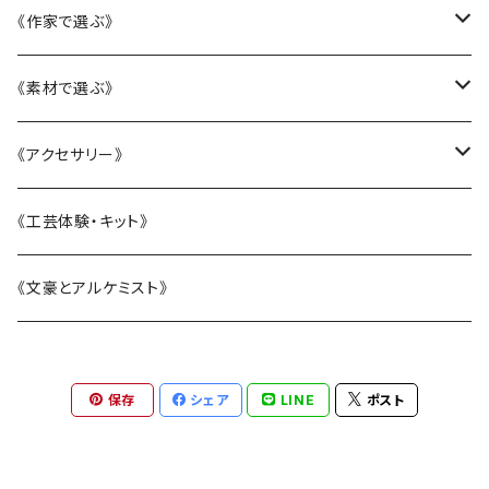
かニャんざわ豆皿
《作家で選ぶ》
LittleFlower
大西雄三郎
《素材で選ぶ》
水引アクセサリー
織田恵美
陶磁器
《アクセサリー》
KANAZAWAシリーズ
河村澄香
ガラス
リング
《工芸体験・キット》
BOTANIC ISHIKAWA -ボタニックイシカワ-
川崎知美
漆
ピアス・イヤリング
《文豪とアルケミスト》
恐竜シリーズ
杉原万理江
水引
ヘアアクセサリー
保存
シェア
LINE
ポスト
電車シリーズ
山近一憲
刺繍
ブローチ
塩谷由佳乃
帯留