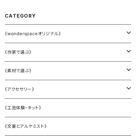
CATEGORY
《wonderspaceオリジナル》
かニャんざわ豆皿
《作家で選ぶ》
LittleFlower
大西雄三郎
《素材で選ぶ》
水引アクセサリー
織田恵美
陶磁器
《アクセサリー》
KANAZAWAシリーズ
河村澄香
ガラス
リング
《工芸体験・キット》
BOTANIC ISHIKAWA -ボタニックイシカワ-
川崎知美
漆
ピアス・イヤリング
《文豪とアルケミスト》