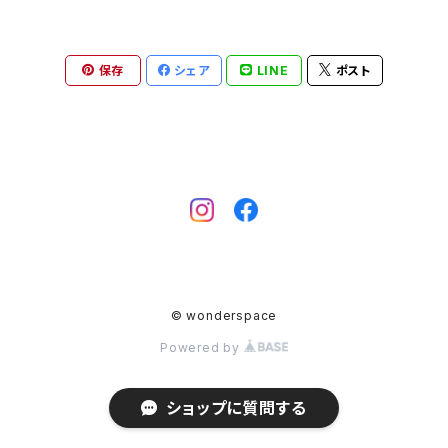
恐竜シリーズ
杉原万理江
水引
ヘアアクセサリー
保存
シェア
LINE
ポスト
電車シリーズ
山近一憲
刺繍
ブローチ
塩谷由佳乃
帯留
半田濃史
ネックレス
ヒトツマミ
© wonderspace
森下優理
Powered by
夢きりん
ショップに質問する