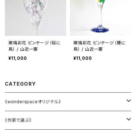
玻璃彩花 ビンテージ（桜に
玻璃彩花 ビンテージ（椿に
鳥） / 山近一憲
鳥） / 山近一憲
¥11,000
¥11,000
CATEGORY
《wonderspaceオリジナル》
かニャんざわ豆皿
《作家で選ぶ》