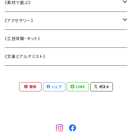
LittleFlower
大西雄三郎
《素材で選ぶ》
水引アクセサリー
織田恵美
陶磁器
《アクセサリー》
KANAZAWAシリーズ
河村澄香
ガラス
リング
《工芸体験・キット》
BOTANIC ISHIKAWA -ボタニックイシカワ-
川崎知美
漆
ピアス・イヤリング
《文豪とアルケミスト》
恐竜シリーズ
杉原万理江
水引
ヘアアクセサリー
保存
シェア
LINE
ポスト
電車シリーズ
山近一憲
刺繍
ブローチ
塩谷由佳乃
帯留
半田濃史
ネックレス