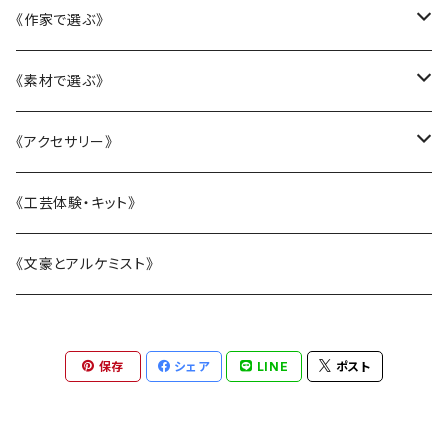
かニャんざわ豆皿
《作家で選ぶ》
LittleFlower
大西雄三郎
《素材で選ぶ》
水引アクセサリー
織田恵美
陶磁器
《アクセサリー》
KANAZAWAシリーズ
河村澄香
ガラス
リング
《工芸体験・キット》
BOTANIC ISHIKAWA -ボタニックイシカワ-
川崎知美
漆
ピアス・イヤリング
《文豪とアルケミスト》
恐竜シリーズ
杉原万理江
水引
ヘアアクセサリー
保存
シェア
LINE
ポスト
電車シリーズ
山近一憲
刺繍
ブローチ
塩谷由佳乃
帯留