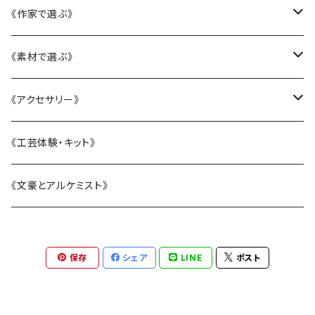
かニャんざわ豆皿
《作家で選ぶ》
LittleFlower
大西雄三郎
《素材で選ぶ》
水引アクセサリー
織田恵美
陶磁器
《アクセサリー》
KANAZAWAシリーズ
河村澄香
ガラス
リング
《工芸体験・キット》
BOTANIC ISHIKAWA -ボタニックイシカワ-
川崎知美
漆
ピアス・イヤリング
《文豪とアルケミスト》
恐竜シリーズ
杉原万理江
水引
ヘアアクセサリー
保存
シェア
LINE
ポスト
電車シリーズ
山近一憲
刺繍
ブローチ
塩谷由佳乃
帯留