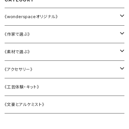
《wonderspaceオリジナル》
かニャんざわ豆皿
《作家で選ぶ》
LittleFlower
大西雄三郎
《素材で選ぶ》
水引アクセサリー
織田恵美
陶磁器
《アクセサリー》
KANAZAWAシリーズ
河村澄香
ガラス
リング
《工芸体験・キット》
BOTANIC ISHIKAWA -ボタニックイシカワ-
川崎知美
漆
ピアス・イヤリング
《文豪とアルケミスト》
恐竜シリーズ
杉原万理江
水引
ヘアアクセサリー