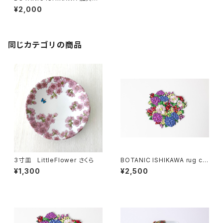
リル皿
¥2,000
同じカテゴリの商品
3寸皿 LittleFlower さくら
BOTANIC ISHIKAWA rug co
aster embroidery Fist editi
¥1,300
¥2,500
on