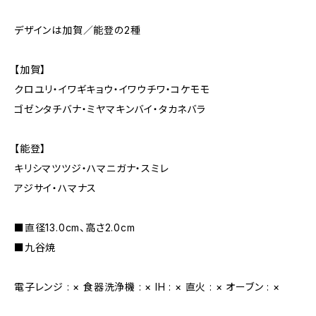
デザインは加賀／能登の2種
【加賀】
クロユリ・イワギキョウ・イワウチワ・コケモモ
ゴゼンタチバナ・ミヤマキンバイ・タカネバラ
【能登】
キリシマツツジ・ハマニガナ・スミレ
アジサイ・ハマナス
■直径13.0cm、高さ2.0cm
■九谷焼
電子レンジ : × 食器洗浄機 : × IH : × 直火 : × オーブン : ×