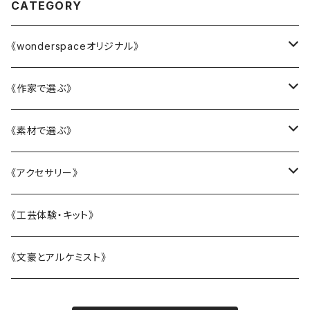
CATEGORY
《wonderspaceオリジナル》
かニャんざわ豆皿
《作家で選ぶ》
LittleFlower
大西雄三郎
《素材で選ぶ》
水引アクセサリー
織田恵美
陶磁器
《アクセサリー》
KANAZAWAシリーズ
河村澄香
ガラス
リング
《工芸体験・キット》
BOTANIC ISHIKAWA -ボタニックイシカワ-
川崎知美
漆
ピアス・イヤリング
《文豪とアルケミスト》
恐竜シリーズ
杉原万理江
水引
ヘアアクセサリー