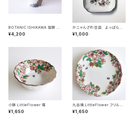
BOTANIC ISHIKAWA 加賀 マ
かニャんざわ豆皿 よっぱらい
グカップ
ネコ
¥4,200
¥1,000
小鉢 LittleFlower 苺
九谷焼 LittleFlower フリル
皿 苺
¥1,650
¥1,650