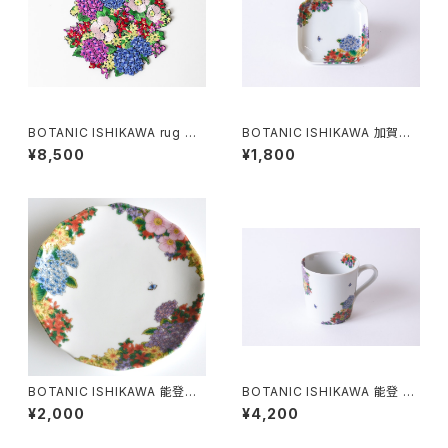
BOTANIC ISHIKAWA rug wi
BOTANIC ISHIKAWA 加賀３
ne cooler embroidery Fist
寸角皿
¥8,500
¥1,800
edition
BOTANIC ISHIKAWA 能登フ
BOTANIC ISHIKAWA 能登 マ
リル皿
グカップ
¥2,000
¥4,200