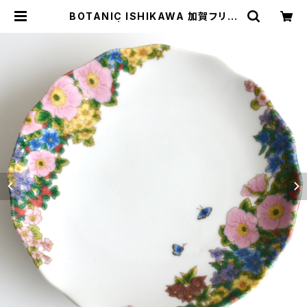
BOTANIC ISHIKAWA 加賀フリル
皿 | wonderspace