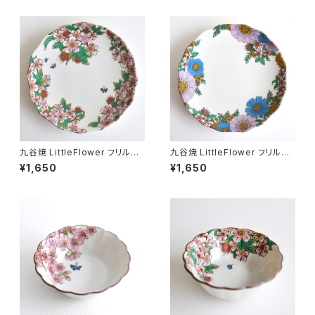
九谷焼 LittleFlower フリル
九谷焼 LittleFlower フリル
皿 苺
皿 ブーケ
¥1,650
¥1,650