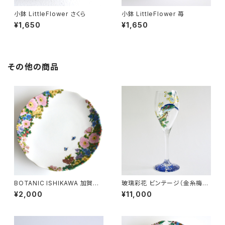
小鉢 LittleFlower さくら
小鉢 LittleFlower 苺
¥1,650
¥1,650
その他の商品
BOTANIC ISHIKAWA 加賀フ
玻璃彩花 ビンテージ（金糸梅に
リル皿
鳥） / 山近一憲
¥2,000
¥11,000