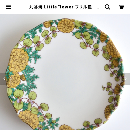
九谷焼 LittleFlower フリル皿 た
んぽぽ | wonderspace