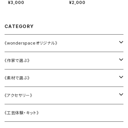
¥3,000
¥2,000
CATEGORY
《wonderspaceオリジナル》
かニャんざわ豆皿
《作家で選ぶ》
LittleFlower
大西雄三郎
《素材で選ぶ》
水引アクセサリー
織田恵美
陶磁器
《アクセサリー》
KANAZAWAシリーズ
河村澄香
ガラス
リング
《工芸体験・キット》